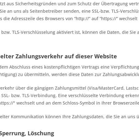
utzt aus Sicherheitsgründen und zum Schutz der Übertragung vertra
 Sie an uns als Seitenbetreiber senden, eine SSL-bzw. TLS-Verschl
s die Adresszeile des Browsers von “http://” auf “https://” wechse
bzw. TLS-Verschlüsselung aktiviert ist, können die Daten, die Sie 
elter Zahlungsverkehr auf dieser Website
dem Abschluss eines kostenpflichtigen Vertrags eine Verpflichtun
tigung) zu übermitteln, werden diese Daten zur Zahlungsabwickl
erkehr über die gängigen Zahlungsmittel (Visa/MasterCard, Lastschr
e SSL- bzw. TLS-Verbindung. Eine verschlüsselte Verbindung erken
"https://" wechselt und an dem Schloss-Symbol in Ihrer Browserzeile
selter Kommunikation können Ihre Zahlungsdaten, die Sie an uns ü
 Sperrung, Löschung