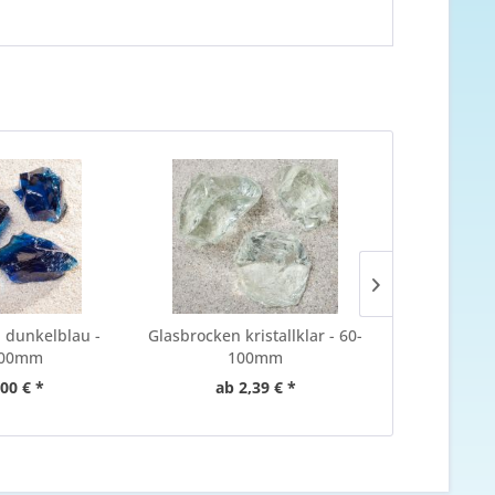
 dunkelblau -
Glasbrocken kristallklar - 60-
Glasbrocke
100mm
100mm
1
,00 € *
ab 2,39 € *
ab 