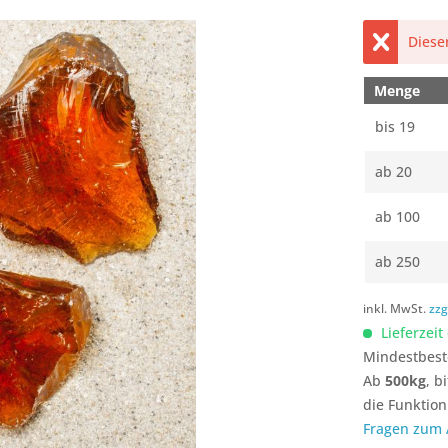
Dieser
Menge
bis
19
ab
20
ab
100
ab
250
inkl. MwSt.
zzg
Lieferzeit
Mindestbest
Ab
500kg
, b
die Funktio
Fragen zum A