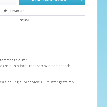
In den
Warenkorb
Bewerten
40104
Zusammenspiel mit
rocken durch ihre Transparenz einen optisch
n sich unglaublich viele Füllmuster gestalten,