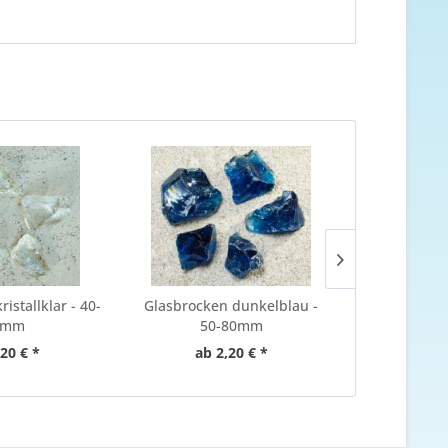
istallklar - 40-
Glasbrocken dunkelblau -
Glasbrocken
0mm
50-80mm
,20 € *
ab 2,20 € *
ab 