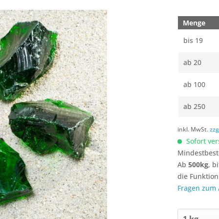
Menge
bis
19
ab
20
ab
100
ab
250
inkl. MwSt.
zzg
Sofort ver
Mindestbest
Ab
500kg
, b
die Funktio
Fragen zum A